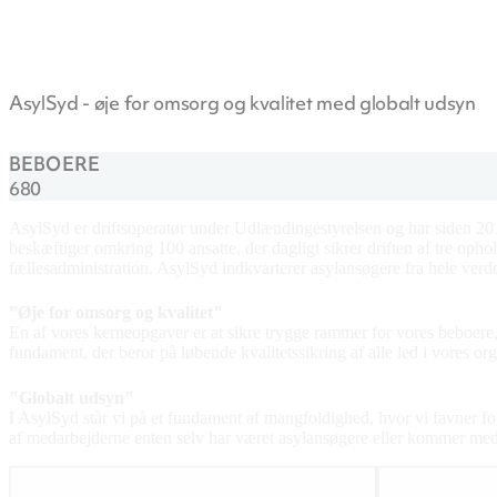
AsylSyd - øje for omsorg og kvalitet med globalt udsyn
BEBOERE
680
AsylSyd er driftsoperatør under Udlændingestyrelsen og har siden 2
beskæftiger omkring 100 ansatte, der dagligt sikrer driften af tre oph
fællesadministration. AsylSyd indkvarterer asylansøgere fra hele verden
”Øje for omsorg og kvalitet"
En af vores kerneopgaver er at sikre trygge rammer for vores beboere,
fundament, der beror på løbende kvalitetssikring af alle led i vores org
"Globalt udsyn"
I AsylSyd står vi på et fundament af mangfoldighed, hvor vi favner fo
af medarbejderne enten selv har været asylansøgere eller kommer med 