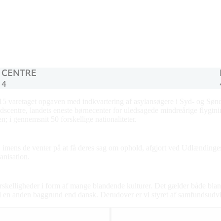
CENTRE
4
015 varetaget opgaven med indkvartering af asylansøgere i Syd- og Sø
oldscentre, landets eneste børnecenter for uledsagede mindreårige flygtn
; i gennemsnit 50 forskellige nationaliteter.
 imens de venter på at få deres sag om ophold, afgjort ved Udlændinges
anisation.
rskelligheder i form af mange blandende kulturer. Det gælder både blan
en anden baggrund end dansk. Derudover er vi styret af samfundsudvikl