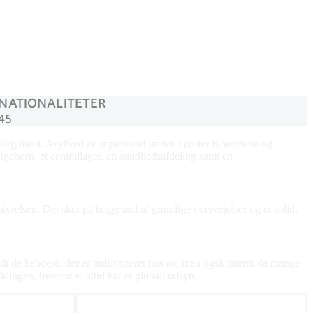
NATIONALITETER
45
nderjylland. AsylSyd er organiseret under Tønder Kommune og
ingebørn, et centrallager, en sundhedsafdeling samt en
tyrelsen. Det sker på baggrund af grundige overvejelser og et solidt
dt de beboere, der er indkvarteret hos os, men også internt da mange
ingen, hvorfor vi altid har et globalt udsyn.