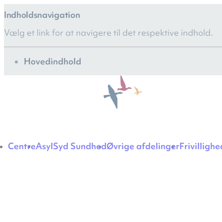
Indholdsnavigation
Vælg et link for at navigere til det respektive indhold.
gå til
Hovedindhold
Centre
AsylSyd Sundhed
Øvrige afdelinger
Frivilligh