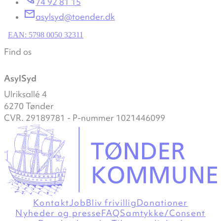
74 92 81 15
asylsyd@toender.dk
EAN: 5798 0050 32311
Find os
AsylSyd
Ulriksallé 4
6270 Tønder
CVR. 29189781 - P-nummer 1021446099
Kontakt
Job
Bliv frivillig
Donationer
Nyheder og presse
FAQ
Samtykke/Consent