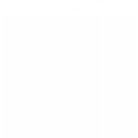
Vores mission er at styrke menneskers ressourcer, så
den enkelte tager ansvar for eget liv.