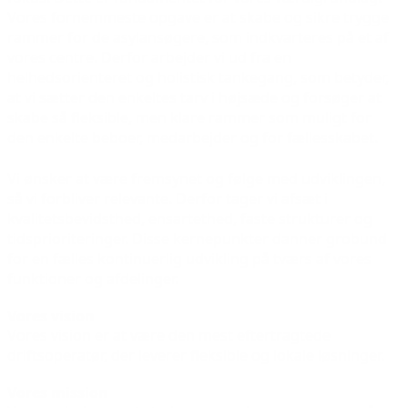
Vores fornemmeste opgave er at skabe og sikre trygge
rammer for de asylansøgere, som indkvarteres på et af
vores centre. Derfor arbejder vi ud fra en
helhedsorienteret og holistisk tankegang, som betyder,
at vi sætter den enkeltes tarv i højsæde og forsøger at
skabe så fleksible, men klare rammer som muligt for
den enkelte beboer, medarbejder og for fællesskabet.
Vi ønsker at være fremsynet og følge med udviklingen,
så vi forbliver relevante. Derfor tager vi afsæt i
kvalitetsbevidsthed, ensartethed, faste strukturer og
tidsprioriteringer. Disse kernepunkter danner grobund
for en fælles kontinuerlig udvikling på tværs af vores
funktioner og afdelinger.
Vores vision
Vores vision er at være den mest eftertragtede
driftsoperatør, der leverer fleksible og lokale løsninger.
Vores mission