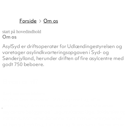
Forside
Om os
start på hovedindhold
Om os
senest opdateret 18. februar 2026
AsylSyd er driftsoperatør for Udlændingestyrelsen og
varetager asylindkvarteringsopgaven i Syd- og
Sønderjylland, herunder driften af fire asylcentre med
godt 750 beboere.
Hvem er vi?
Kort om vores historie
AsylSyd blev etableret i 2015 og overtog, efter
Jammerbugt Kommune, asyldriften af eksisterende
asylcentre beliggende i Løgumkloster, Uge, Bolderslev og
Toftlund. Kort efter åbnende man indkvarteringssteder
på Rømø, i Hviding, Toftlund og Brøns samt Børnecenter