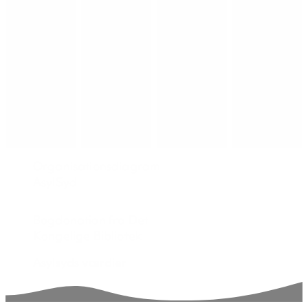
Organisationsdiagram
AsylSyd
Bogdonation fra Det
Kongelige Bibliotek
Asylsyds værdier