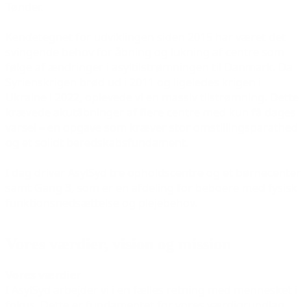
Tønder.
Kendetegnet for udviklingen siden 2015 har været det
svingende behov for åbning og lukning af centre som
følge af ændringer i asyltilstrømningen til Danmark. Da
Syrienskrigen brød ud i 2011 og ligeledes krigen i
Ukraine i 2022, oplevede vi en massiv tilstrømning. Dette
krævede akutåbninger af flere centre med kun få dages
varsel – en opgave som kræver stor omstillingsparathed
og et solidt beredskabsfundament.
I dag driver AsylSyd tre opholdscentre og et børnecenter
samt Gang 3, som er en afdeling for beboere med fysisk
funktionsnedsættelse og plejebehov.
Vores værdier, vision og mission
Vores værdier
I AsylSyd arbejder vi i en fælles retning med mennesket i
fokus. Dette er fundamentet for vores værdigrundlag.