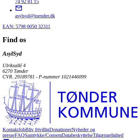
74 92 81 15
asylsyd@toender.dk
EAN: 5798 0050 32311
Find os
AsylSyd
Ulriksallé 4
6270 Tønder
CVR. 29189781 - P-nummer 1021446099
Kontakt
Job
Bliv frivillig
Donationer
Nyheder og
presse
FAQ
Samtykke/Consent
Databeskyttelse
Tilgængelighed