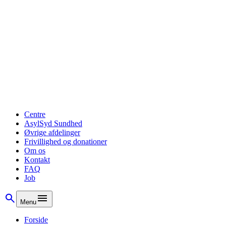
Centre
AsylSyd Sundhed
Øvrige afdelinger
Frivillighed og donationer
Om os
Kontakt
FAQ
Job
Menu
Om os
Forside