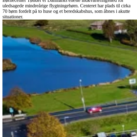
Børnecenter Tønder er Danmarks eneste indkvarteringssted for
uledsagede mindreårige flygtningebørn. Centeret har plads til cirka
70 børn fordelt på to huse og et beredskabshus, som åbnes i akutte
situationer.