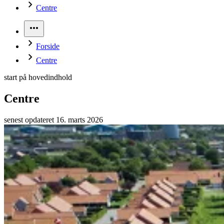
Centre
Centre
AsylSyd Sundhed
Øvrige afdelinger
Frivillighed og donationer
Nyheder og presse
Forside
Udgivelser
Job
Centre
Skoler og studerende
Kontakt
start på hovedindhold
FAQ
Samtykke/Consent
Centre
senest opdateret 16. marts 2026